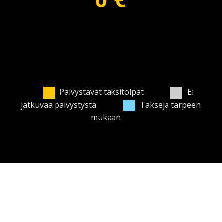
0
€
Päivystävät taksitolpat
Ei
jatkuvaa päivystystä
Takseja tarpeen
mukaan