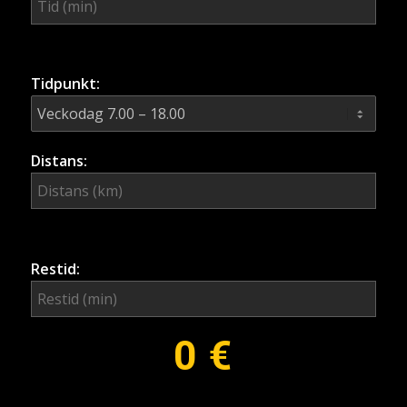
Tidpunkt:
Distans:
Restid:
0
€